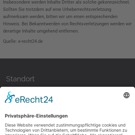
Insbesondere werden Inhalte Dritter als solche gekennzeichnet.
Sollten Sie trotzdem auf eine Urheberrechtsverletzung
aufmerksam werden, bitten wir um einen entsprechenden
Hinweis. Bei Bekanntwerden von Rechtsverletzungen werden wir
derartige Inhalte umgehend entfernen.
Quelle: e-recht24.de
Standort
Gebäudereinigung Grossnick
Eichwerder Straße 66
16225 Eberswalde
Kontakt
Öffnungszeiten: